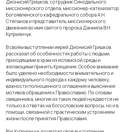
Дионисий Гришков, сотрудник Синодального
миссионерского отдела, миссионер-катехизатор
Богоявленского кафедрального собора А.Н.
Степанов и представитель миссионерского
движения во имя святого пророка Даниила В.Н.
Куприянчук.
В своём выступлении иерей Дионисий Гришков
рассказал об особенностях работы с людьми,
приходящими в храм из исламской среды и
желающими принять Крещение. Особое внимание
было уделено необходимости внимательного и
индивидуального подхода к каждому человеку,
важности полноценного оглашения и выяснения
мотивов обращения к Православию. По словам
священника, многие из таких людей нуждаются не
только в ответах на богословские вопросы, но и в
помощи, связанной с практическим устроением
жизни после принятия Православия.
В.Н. Куприянчук посвятил своё выступление