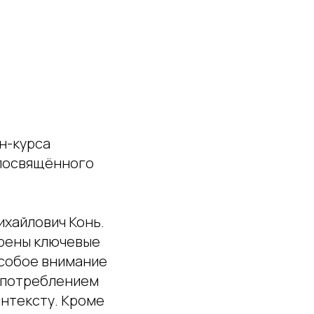
йн-курса
 посвящённого
хайлович Конь.
трены ключевые
Особое внимание
 употреблением
онтексту. Кроме