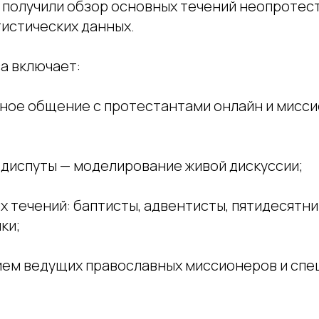
и получили обзор основных течений неопротес
тистических данных.
а включает:
ьное общение с протестантами онлайн и мисс
диспуты — моделирование живой дискуссии;
 течений: баптисты, адвентисты, пятидесятни
ки;
тием ведущих православных миссионеров и спе