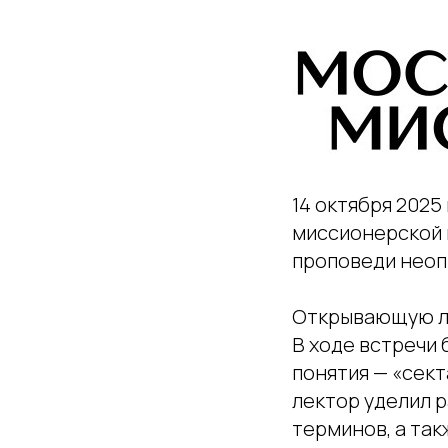
14 октября 2025
миссионерской 
проповеди неоп
Открывающую ле
В ходе встречи 
понятия — «сек
лектор уделил 
терминов, а так