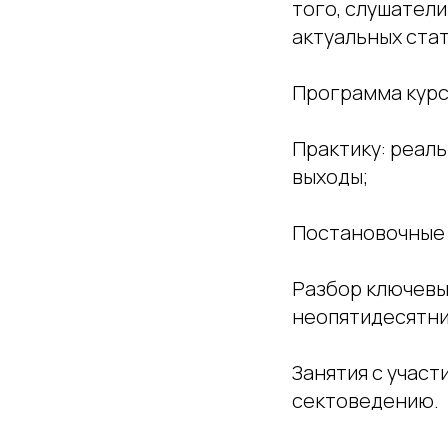
того, слушател
актуальных ста
Программа курс
Практику: реал
выходы;
Постановочные 
Разбор ключевых
неопятидесятни
Занятия с учас
сектоведению.