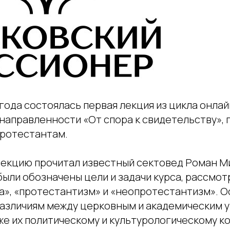
 года состоялась первая лекция из цикла онла
направленности «От спора к свидетельству»,
ротестантам.
кцию прочитал известный сектовед Роман Ми
были обозначены цели и задачи курса, рассмо
та», «протестантизм» и «неопротестантизм». 
различиям между церковным и академическим
же их политическому и культурологическому к