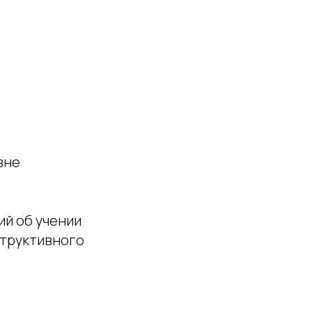
вне
ий об учении
структивного