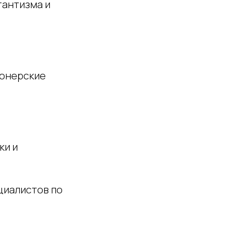
тантизма и
ионерские
ки и
циалистов по